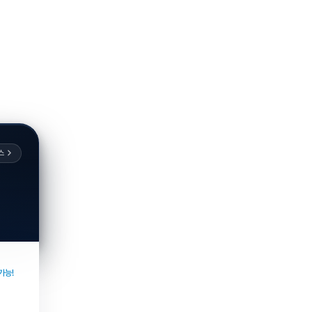
스
가능!