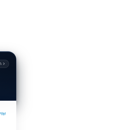
스
가능!