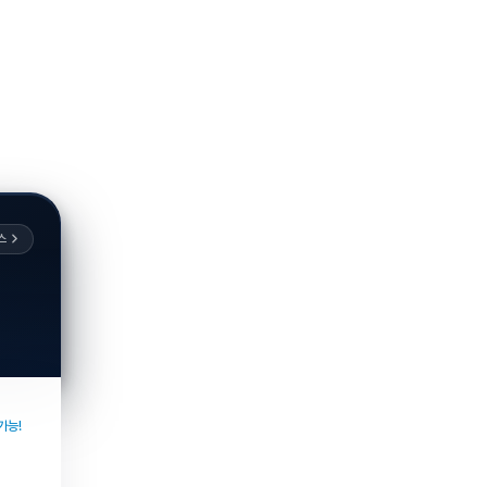
스
가능!