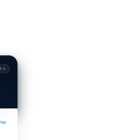
스
가능!