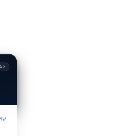
스
가능!