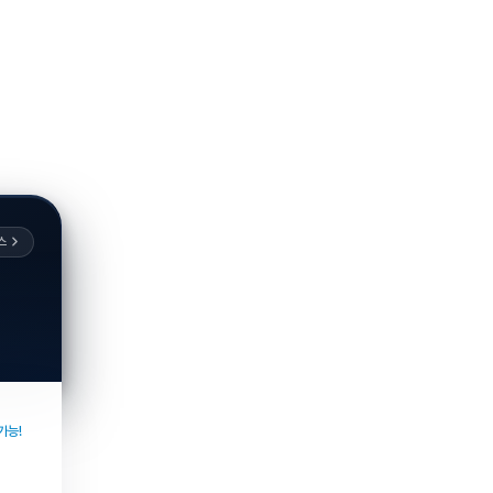
스
가능!