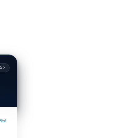
스
가능!