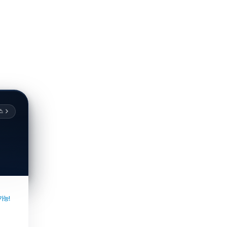
스
가능!