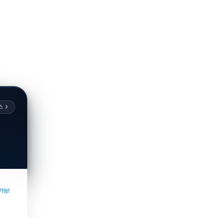
스
가능!