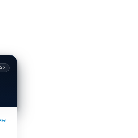
스
가능!