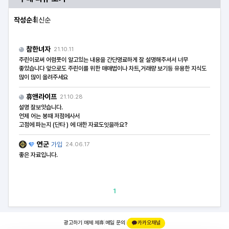
작성순
최신순
참한녀자
21.10.11
주린이로써 어렴풋이 알고있는 내용을 간단명료하게 잘 설명해주셔서 너무
좋았습니다 앞으로도 주린이를 위한 매매법이나 차트,거래량 보기등 유용한 지식도
많이 많이 올려주세요
휴앤라이프
21.10.28
설명 잘보앗습니다.
언제 어는 봉때 저점에사서
고점에 파는지 (단타 ) 에 대한 자료도잇을까요?
연군
가입
24.06.17
좋은 자료입니다.
1
광고하기
|
매체 제휴
|
메일 문의
|
카카오채널