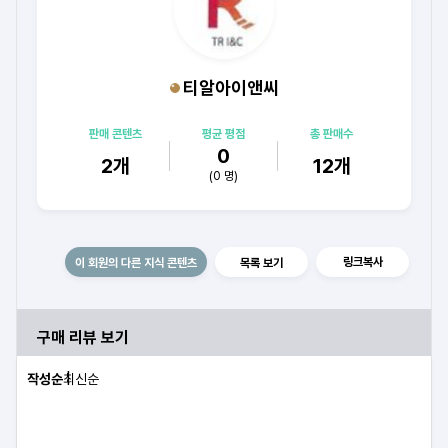
티알아이앤씨
판매 콘텐츠
평균 평점
총 판매수
0
2
개
12
개
(
0
명)
링크복사
이 회원의 다른 지식 콘텐츠
목록 보기
구매 리뷰 보기
작성순
최신순