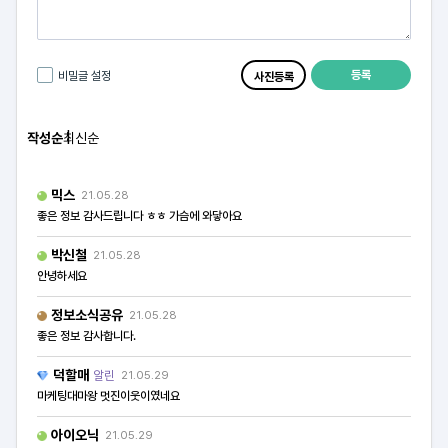
등록
비밀글 설정
사진등록
작성순
최신순
믹스
21.05.28
좋은 정보 감사드립니다 ㅎㅎ 가슴에 와닿아요
박신철
21.05.28
안녕하세요
정보소식공유
21.05.28
좋은 정보 감사합니다.
덕할매
알린
21.05.29
마케팅대마왕 멋진이웃이였네요
아이오닉
21.05.29