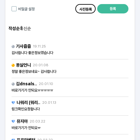
등록
비밀글 설정
사진등록
작성순
최신순
기사쥽쥽
19.11.25
감사합니다 좋은정보였습니다
몽실언니
20.01.08
정말 좋은정보네요~ 감사합니다
김dnsals..
20.01.10
바로가기가 안되요ㅠㅠㅠㅠㅠ
나워리 (워리..
20.01.13
링크확인요청합니다
뮤지아
20.03.22
바로가기가 안되요ㅠ