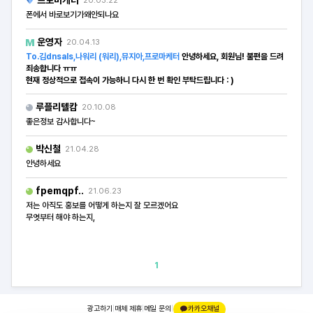
프로마케터
20.03.22
폰에서 바로보기가왜안되나요
운영자
20.04.13
To.김dnsals,나워리 (워리),뮤지아,프로마케터
안녕하세요, 회원님! 불편을 드려
죄송합니다 ㅠㅠ
현재 정상적으로 접속이 가능하니 다시 한 번 확인 부탁드립니다 : )
루플리텔캄
20.10.08
좋은정보 감사합니다~
박신철
21.04.28
안녕하세요
fpemqpf..
21.06.23
저는 아직도 홍보를 어떻게 하는지 잘 모르겠어요
무엇부터 해야 하는지,
1
광고하기
|
매체 제휴
|
메일 문의
|
카카오채널