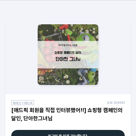
조회
134001
재테크 > 애드픽
[애드픽 회원을 직접 인터뷰했어!!] 쇼핑형 캠페인의
달인, 단아한그녀님