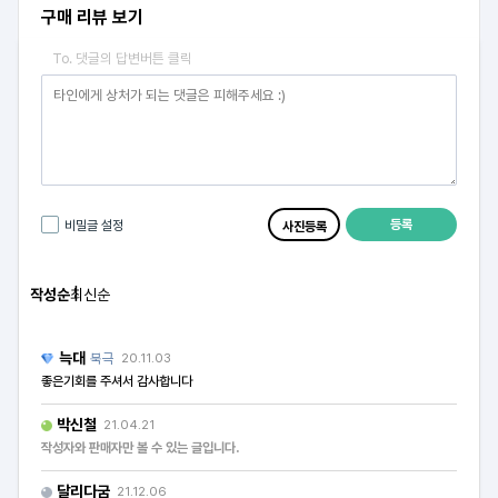
구매 리뷰 보기
To. 댓글의 답변버튼 클릭
등록
비밀글 설정
사진등록
작성순
최신순
늑대
북극
20.11.03
좋은기회를 주셔서 감사합니다
박신철
21.04.21
작성자와 판매자만 볼 수 있는 글입니다.
달리다굼
21.12.06