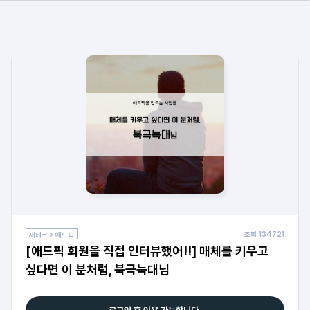
조회
134721
재테크 > 애드픽
[애드픽 회원을 직접 인터뷰했어!!] 매체를 키우고
싶다면 이 분처럼, 북극늑대님