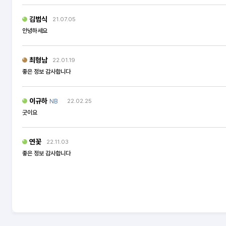
김범식
21.07.05
안녕하세요
최형남
22.01.19
좋은 정보 감사합니다
이규하
NB
22.02.25
굿이요
연꽃
22.11.03
좋은 정보 감사합니다