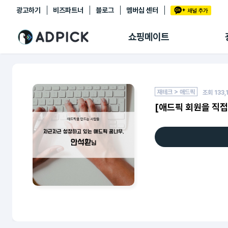
광고하기
비즈파트너
블로그
멤버십 센터
추천상품
제휴몰
쇼핑메이트
쇼핑 에이전트
BETA
쇼핑리포트
링크관리
마이숍
재테크 > 애드픽
조회
133,
[애드픽 회원을 직접