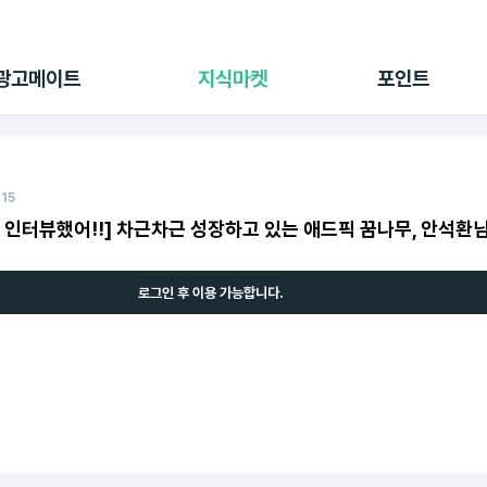
전체 캠페인
지식마켓
포인트샵
나의 캠페인
지식리포트
포인트 충전소
광고메이트
지식마켓
포인트
광고리포트
출석 룰렛
출금 신청
후원
이용내역
115
 인터뷰했어!!] 차근차근 성장하고 있는 애드픽 꿈나무, 안석환
로그인 후 이용 가능합니다.