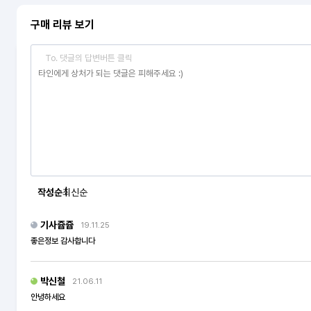
구매 리뷰 보기
To. 댓글의 답변버튼 클릭
작성순
최신순
기사쥽쥽
19.11.25
좋은정보 감사합니다
박신철
21.06.11
안녕하세요