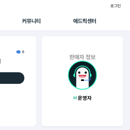
로그인
게시판
FAQ/문의
팸
이용정책
커뮤니티
애드픽센터
랭킹
멤버십 센터
퀘스트
광고툴/API
초대보너스
마이도메인
수익 Live
가이드북
6
판매자 정보
님
운영자