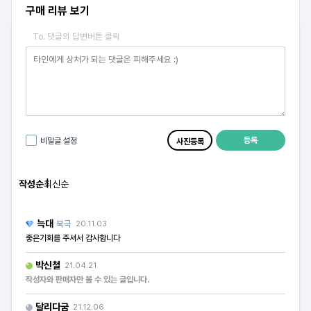
구매 리뷰 보기
To. 댓글의 답변버튼 클릭
등록
비밀글 설정
사진등록
작성순
최신순
늑대
북극
20.11.03
좋은기회를 주셔서 감사합니다
박신철
21.04.21
작성자와 판매자만 볼 수 있는 글입니다.
달리다굼
21.12.06