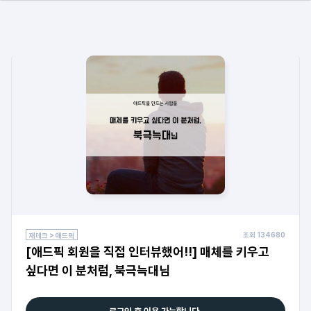
조회
134680
재테크 > 애드픽
[애드픽 회원을 직접 인터뷰했어!!] 매체를 키우고
싶다면 이 분처럼, 북극늑대님