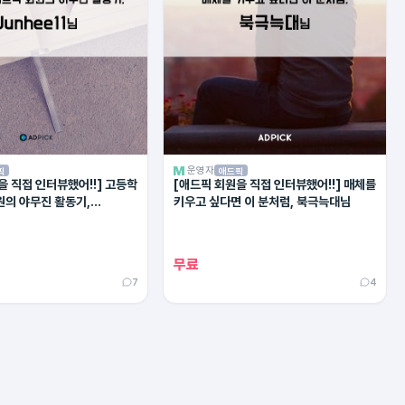
운영자
픽
애드픽
을 직접 인터뷰했어!!] 고등학
[애드픽 회원을 직접 인터뷰했어!!] 매체를
원의 야무진 활동기,
키우고 싶다면 이 분처럼, 북극늑대님
1님
무료
7
4