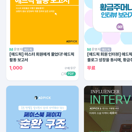
운영자
운영자
애드픽
애드픽
[애드픽] 마스터 회원에게 물었다! 애드픽
[애드픽 회원 인터뷰] 애드
활동 보고서
블로그 성장을 동시에, 황금
1,000
무료
구매 517
5
PDF