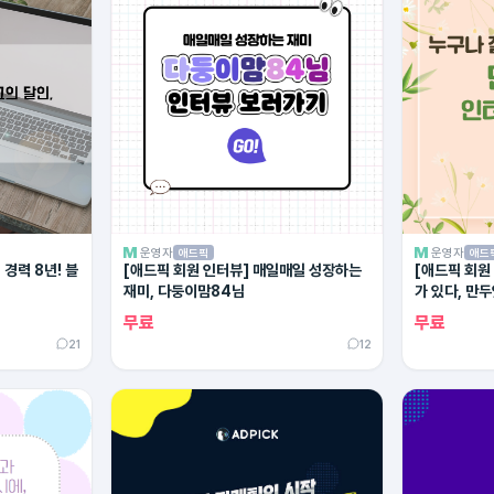
운영자
운영자
애드픽
애드
경력 8년! 블
[애드픽 회원 인터뷰] 매일매일 성장하는
[애드픽 회원
재미, 다둥이맘84님
가 있다, 만
무료
무료
21
12