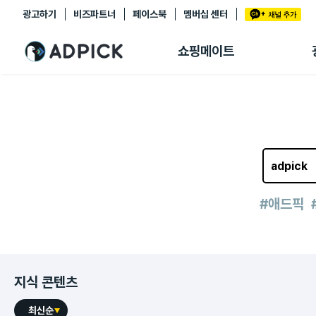
광고하기
비즈파트너
페이스북
멤버십 센터
추천상품
제휴몰
쇼핑메이트
쇼핑 에이전트
BETA
쇼핑리포트
링크관리
마이숍
#애드픽
지식 콘텐츠
최신순