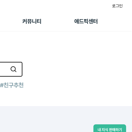
로그인
게시판
FAQ/문의
팸
이용정책
커뮤니티
애드픽센터
랭킹
멤버십 센터
퀘스트
광고툴/API
초대보너스
마이도메인
수익 Live
가이드북
#친구추천
내 지식 판매하기