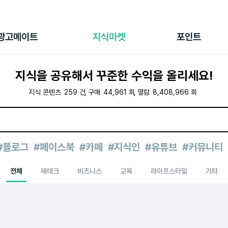
전체 캠페인
지식마켓
포인트샵
나의 캠페인
지식리포트
포인트 충전소
광고메이트
지식마켓
포인트
광고리포트
출석 룰렛
출금 신청
지식을 공유해서 꾸준한 수익을 올리세요!
후원
이용내역
지식 콘텐츠
259
건
구매
44,961
회
열람
8,408,966
회
#블로그
#페이스북
#카페
#지식인
#유튜브
#커뮤니티
전체
재테크
비즈니스
교육
라이프스타일
기타