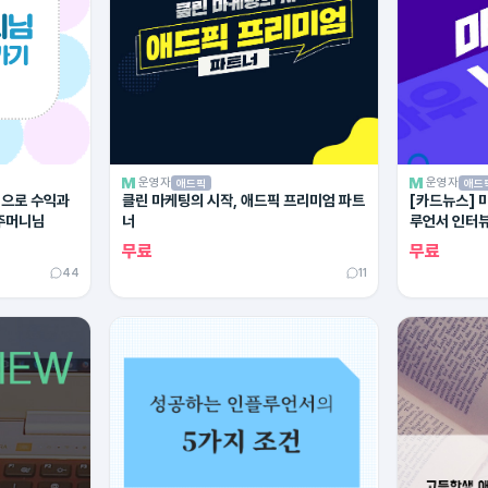
운영자
운영자
애드픽
애드
픽으로 수익과
클린 마케팅의 시작, 애드픽 프리미엄 파트
[카드뉴스] 마
주머니님
너
루언서 인터뷰
무료
무료
44
11