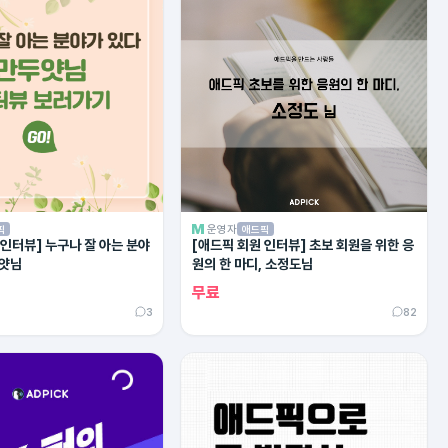
운영자
픽
애드픽
 인터뷰] 누구나 잘 아는 분야
[애드픽 회원 인터뷰] 초보 회원을 위한 응
두얏님
원의 한 마디, 소정도님
무료
3
82