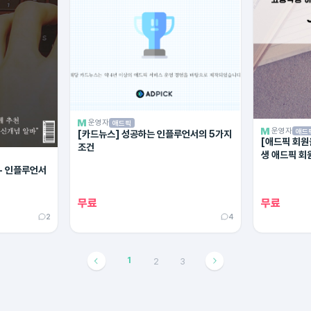
운영자
애드픽
운영자
애드
[카드뉴스] 성공하는 인플루언서의 5가지
[애드픽 회원
조건
생 애드픽 회
Junhee 1
- 인플루언서
무료
무료
2
4
1
2
3