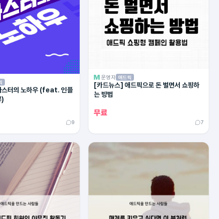
운영자
애드픽
픽
[카드뉴스] 애드픽으로 돈 벌면서 쇼핑하
스터의 노하우 (feat. 인플
는 방법
)
무료
9
7