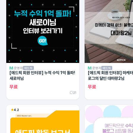
운영자
운영자
애드픽
애드픽
[애드픽 회원 인터뷰] 누적 수익 1억 돌파!
[애드픽 회원 인터뷰] 마케터 
새로이님
로그의 달인 대마왕2님
무료
무료
21
4.2