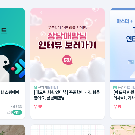
운영자
운영자
애드픽
애드
위한 쇼핑메이
[애드픽 회원 인터뷰] 꾸준함이 가진 힘을
[애드픽 회원
믿어요, 삼남매맘님
의사=?, 게
무료
무료
구매 833
6
PDF