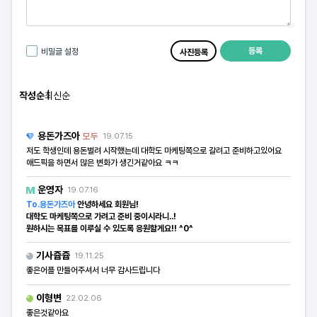
등록
비밀글 설정
사진등록
작성순
최신순
용돈가즈아
모두
19.07.15
저도 학생인데 용돈벌려 시작했는데 대학도 마케팅쪽으로 갈려고 준비하고있어요
애드픽을 하면서 많은 변화가 생긴거같아요 ㅋㅋ
운영자
19.07.16
To.용돈가즈아
안녕하세요 회원님!
대학도 마케팅쪽으로 가려고 준비 중이시라니..!
원하시는 목표를 이루실 수 있도록 응원할게요!! ^0^
기사쥽쥽
19.11.25
좋은어플 만들어주셔서 너무 감사드립니다
이형변
22.02.06
좋은것같아요