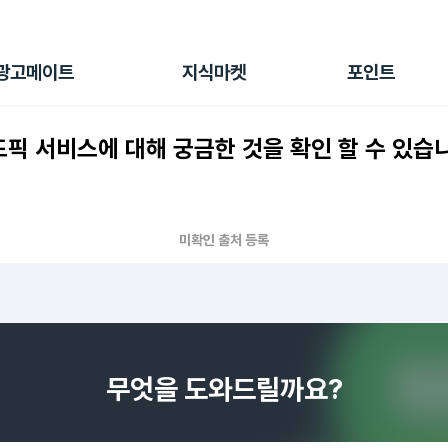
전체 캠페인
지식마켓
포인트샵
나의 캠페인
지식리포트
포인트 충전소
광고메이트
지식마켓
포인트
광고리포트
출석 룰렛
출금 신청
픽 서비스에 대해 궁금한 것을 확인 할 수 있습
후원
이용내역
미확인 출처 등록
무엇을 도와드릴까요?