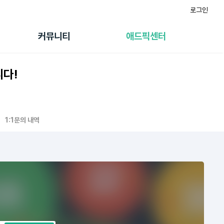
로그인
게시판
FAQ/문의
팸
이용정책
커뮤니티
애드픽센터
랭킹
멤버십 센터
퀘스트
광고툴/API
니다!
초대보너스
마이도메인
수익 Live
가이드북
1:1문의 내역