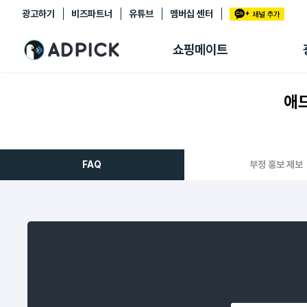
광고하기
비즈파트너
유튜브
멤버십 센터
추천상품
제휴몰
쇼핑메이트
쇼핑 에이전트
BETA
쇼핑리포트
애드
링크관리
마이숍
FAQ
부정 홍보 제보