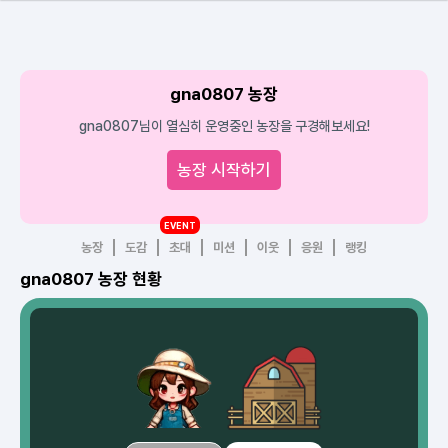
gna0807 농장
gna0807님이 열심히 운영중인 농장을 구경해보세요!
농장 시작하기
EVENT
농장
도감
초대
미션
이웃
응원
랭킹
gna0807 농장 현황