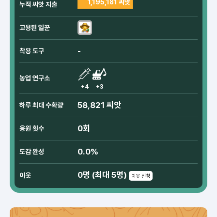
1,195,181 씨앗
누적 씨앗 지출
고용된 일꾼
-
착용 도구
농업 연구소
+4
+3
58,821 씨앗
하루 최대 수확량
0회
응원 횟수
0.0%
도감 완성
0명 (최대 5명)
이웃
이웃 신청