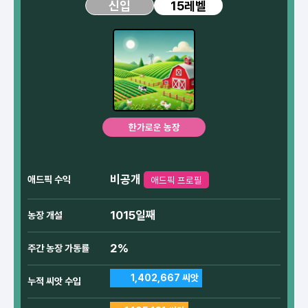
15레벨
신입
한가로운 농장
비공개
애드픽 수익
애드픽 프로필
1015일째
농장 개설
2%
주간 농장 가동률
1,402,667 씨앗
누적 씨앗 수입