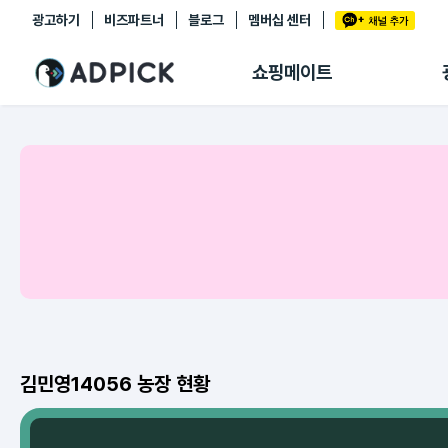
광고하기
비즈파트너
블로그
멤버십 센터
추천상품
제휴몰
쇼핑메이트
쇼핑 에이전트
BETA
쇼핑리포트
링크관리
마이숍
김민영14056 농장 현황