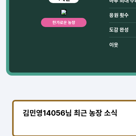
하루 최대 수
응원 횟수
한가로운 농장
도감 완성
이웃
김민영14056님 최근 농장 소식