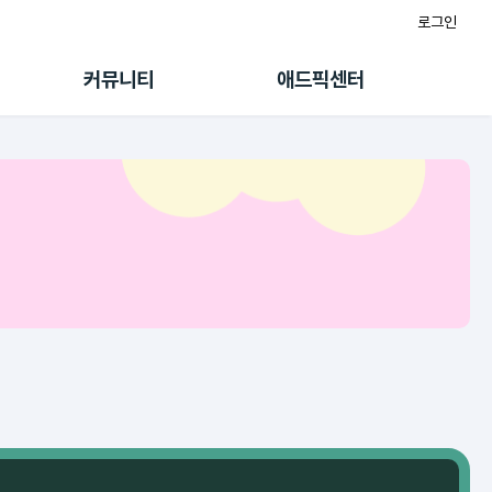
로그인
게시판
FAQ/문의
팸
이용정책
커뮤니티
애드픽센터
랭킹
멤버십 센터
퀘스트
광고툴/API
초대보너스
마이도메인
수익 Live
가이드북