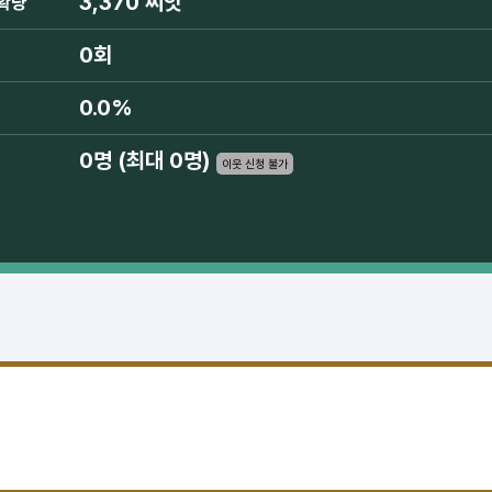
3,370 씨앗
확량
0회
0.0%
0명 (최대 0명)
이웃 신청 불가