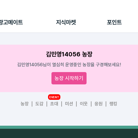
전체 캠페인
지식마켓
포인트샵
나의 캠페인
지식리포트
포인트 충전소
광고메이트
지식마켓
포인트
광고리포트
출석 룰렛
출금 신청
후원
김민영14056 농장
이용내역
김민영14056님이 열심히 운영중인 농장을 구경해보세요!
농장 시작하기
EVENT
농장
도감
초대
미션
이웃
응원
랭킹