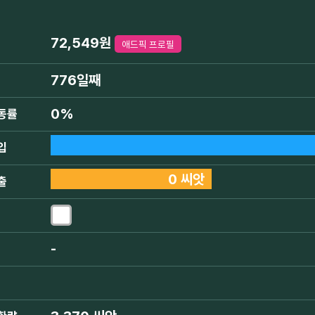
72,549원
애드픽 프로필
776일째
0%
동률
입
0 씨앗
출
-