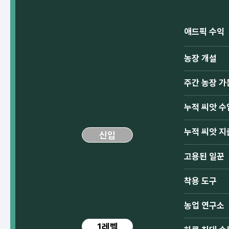
애드픽 수익
농장 개설
주간 농장 가
누적 씨앗 수
누적 씨앗 지
신입
고용된 일꾼
착용 도구
농업 연구소
1레벨