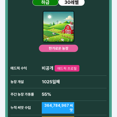
30레벨
하급
한가로운 농장
비공개
애드픽 수익
애드픽 프로필
1025일째
농장 개설
55%
주간 농장 가동률
364,784,967 씨
누적 씨앗 수입
앗