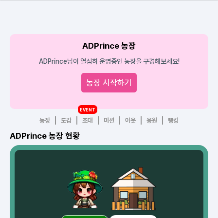
ADPrince 농장
ADPrince님이 열심히 운영중인 농장을 구경해보세요!
농장 시작하기
EVENT
농장
도감
초대
미션
이웃
응원
랭킹
ADPrince 농장 현황