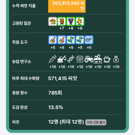
363,813,665 씨
누적 씨앗 지출
앗
고용된 일꾼
+7
+6
+6
착용 도구
+5
+6
+5
+5
+5
농업 연구소
+10
+10
+10
+10
+10
+10
+10
+10
571,415 씨앗
하루 최대 수확량
785회
응원 횟수
13.5%
도감 완성
12명 (최대 12명)
이웃
이웃 신청 불가