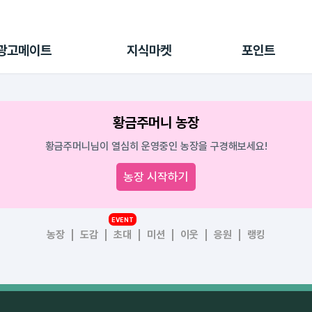
전체 캠페인
지식마켓
포인트샵
나의 캠페인
지식리포트
포인트 충전소
광고메이트
지식마켓
포인트
광고리포트
출석 룰렛
출금 신청
후원
황금주머니 농장
이용내역
황금주머니님이 열심히 운영중인 농장을 구경해보세요!
농장 시작하기
EVENT
농장
도감
초대
미션
이웃
응원
랭킹