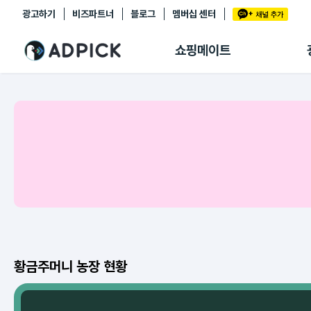
광고하기
비즈파트너
블로그
멤버십 센터
추천상품
제휴몰
쇼핑메이트
쇼핑 에이전트
BETA
쇼핑리포트
링크관리
마이숍
황금주머니 농장 현황