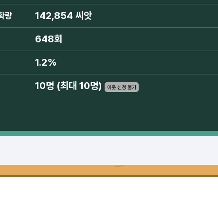
142,854 씨앗
확량
648회
1.2%
10명 (최대 10명)
이웃 신청 불가