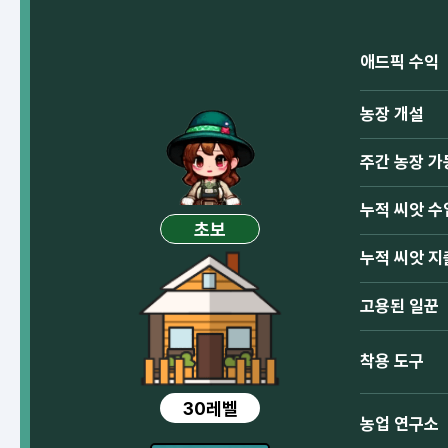
애드픽 수익
농장 개설
주간 농장 가
누적 씨앗 수
초보
누적 씨앗 지
고용된 일꾼
착용 도구
30레벨
농업 연구소