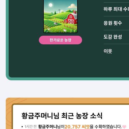
하루 최대 수
응원 횟수
도감 완성
한가로운 농장
이웃
황금주머니님 최근 농장 소식
황금주머니
님이
20,757 씨앗
을 수확하였습니다.
1시간 전