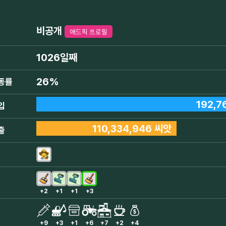
비공개
애드픽 프로필
1026일째
26%
동률
192,7
입
110,334,946 씨앗
출
+2
+1
+1
+3
+9
+3
+1
+6
+7
+2
+4