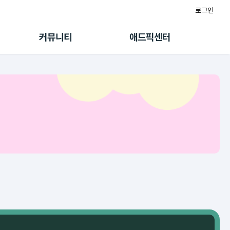
로그인
게시판
FAQ/문의
팸
이용정책
커뮤니티
애드픽센터
랭킹
멤버십 센터
퀘스트
광고툴/API
초대보너스
마이도메인
수익 Live
가이드북