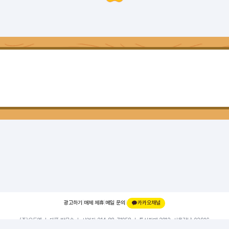
광고하기
|
매체 제휴
|
메일 문의
|
카카오채널
(주)오드엠 ㅣ 대표 박무순 ㅣ 사업자 214-88-71058 ㅣ 통신판매 2012-서울강남-02916