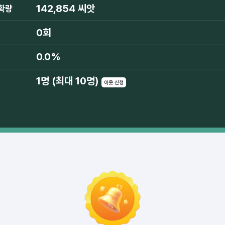
142,854 씨앗
확량
0회
0.0%
1명 (최대 10명)
이웃 신청