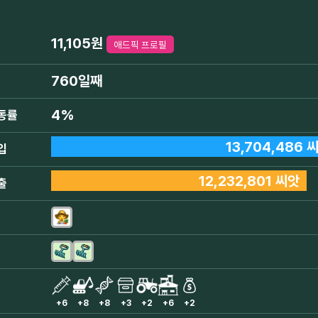
11,105원
애드픽 프로필
760일째
4%
동률
13,704,486 
입
12,232,801 씨앗
출
+6
+8
+8
+3
+2
+6
+2