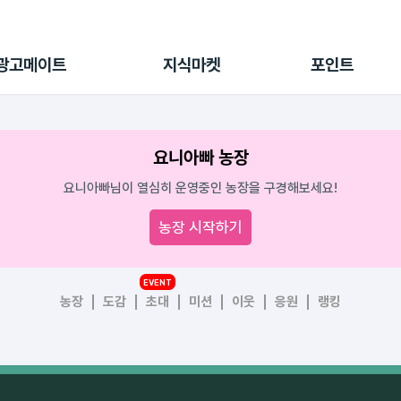
전체 캠페인
지식마켓
포인트샵
나의 캠페인
지식리포트
포인트 충전소
광고메이트
지식마켓
포인트
광고리포트
출석 룰렛
출금 신청
후원
요니아빠 농장
이용내역
요니아빠님이 열심히 운영중인 농장을 구경해보세요!
농장 시작하기
EVENT
농장
도감
초대
미션
이웃
응원
랭킹