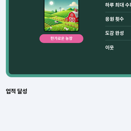
하루 최대 수
응원 횟수
도감 완성
한가로운 농장
이웃
업적 달성