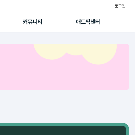
로그인
게시판
FAQ/문의
팸
이용정책
커뮤니티
애드픽센터
랭킹
멤버십 센터
퀘스트
광고툴/API
초대보너스
마이도메인
수익 Live
가이드북