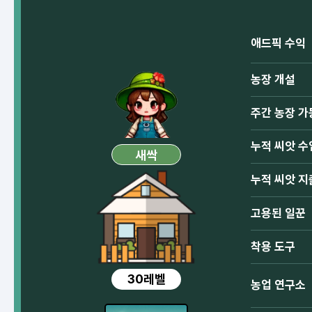
애드픽 수익
농장 개설
주간 농장 가
누적 씨앗 수
새싹
누적 씨앗 지
고용된 일꾼
착용 도구
30레벨
농업 연구소