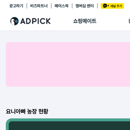
광고하기
비즈파트너
페이스북
멤버십 센터
추천상품
제휴몰
쇼핑메이트
쇼핑 에이전트
BETA
쇼핑리포트
링크관리
마이숍
요니아빠 농장 현황