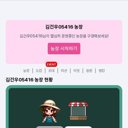
김건우05416 농장
김건우05416님이 열심히 운영중인 농장을 구경해보세요!
농장 시작하기
EVENT
농장
도감
초대
미션
이웃
응원
랭킹
김건우05416 농장 현황