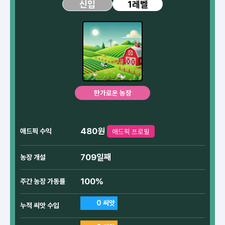
1레벨
신입
한가로운 농장
480원
애드픽 수익
애드픽 프로필
709일째
농장 개설
100%
주간 농장 가동률
0 씨앗
누적 씨앗 수입