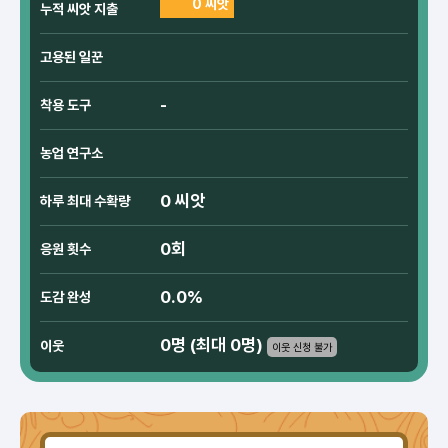
0 씨앗
누적 씨앗 지출
고용된 일꾼
-
착용 도구
농업 연구소
0 씨앗
하루 최대 수확량
0회
응원 횟수
0.0%
도감 완성
0명 (최대 0명)
이웃
이웃 신청 불가