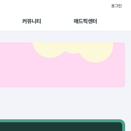
로그인
게시판
FAQ/문의
팸
이용정책
커뮤니티
애드픽센터
랭킹
멤버십 센터
퀘스트
광고툴/API
초대보너스
마이도메인
수익 Live
가이드북