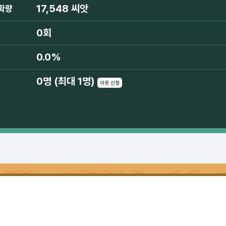
17,548 씨앗
확량
0회
0.0%
0명 (최대 1명)
이웃 신청