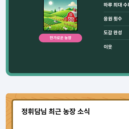
하루 최대 수
응원 횟수
도감 완성
한가로운 농장
이웃
정휘담님 최근 농장 소식