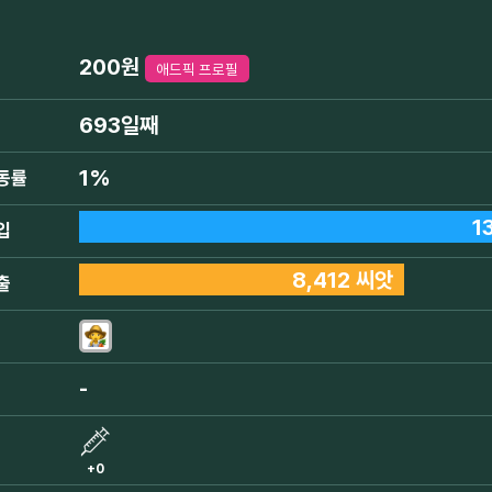
200원
애드픽 프로필
693일째
1%
동률
1
입
8,412 씨앗
출
-
+0