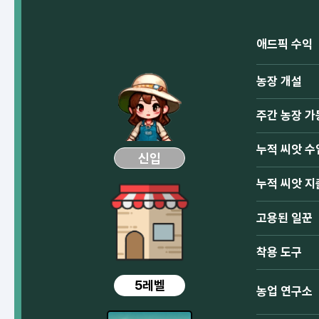
애드픽 수익
농장 개설
주간 농장 가
누적 씨앗 수
신입
누적 씨앗 지
고용된 일꾼
착용 도구
5레벨
농업 연구소