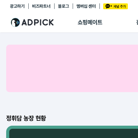
광고하기
비즈파트너
블로그
멤버십 센터
추천상품
제휴몰
쇼핑메이트
쇼핑 에이전트
BETA
쇼핑리포트
링크관리
마이숍
정휘담 농장 현황