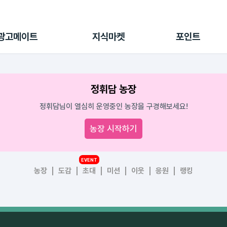
전체 캠페인
지식마켓
포인트샵
나의 캠페인
지식리포트
포인트 충전소
광고메이트
지식마켓
포인트
광고리포트
출석 룰렛
출금 신청
후원
정휘담 농장
이용내역
정휘담님이 열심히 운영중인 농장을 구경해보세요!
농장 시작하기
EVENT
농장
도감
초대
미션
이웃
응원
랭킹