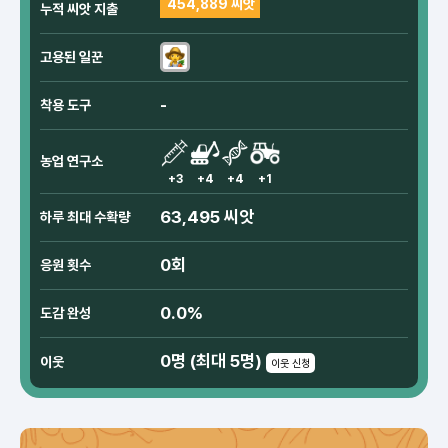
454,889 씨앗
누적 씨앗 지출
고용된 일꾼
-
착용 도구
농업 연구소
+3
+4
+4
+1
63,495 씨앗
하루 최대 수확량
0회
응원 횟수
0.0%
도감 완성
0명 (최대 5명)
이웃
이웃 신청