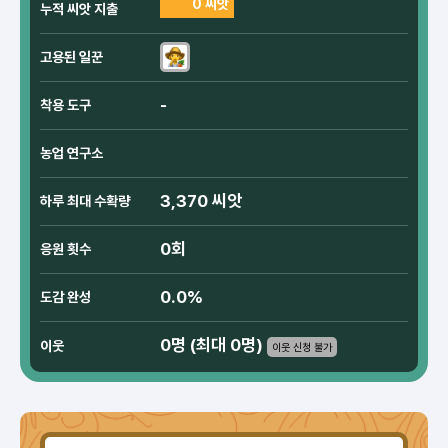
0 씨앗
누적 씨앗 지출
고용된 일꾼
-
착용 도구
농업 연구소
3,370 씨앗
하루 최대 수확량
0회
응원 횟수
0.0%
도감 완성
0명 (최대 0명)
이웃
이웃 신청 불가