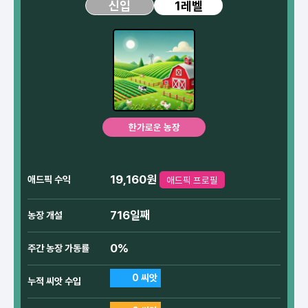
1레벨
신입
한가로운 농장
19,160원
애드픽 수익
애드픽 프로필
716일째
농장 개설
0%
주간 농장 가동률
0 씨앗
누적 씨앗 수입