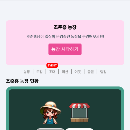
조준흥 농장
조준흥님이 열심히 운영중인 농장을 구경해보세요!
농장 시작하기
EVENT
농장
도감
초대
미션
이웃
응원
랭킹
조준흥 농장 현황