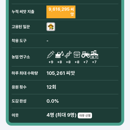
9,616,295 씨
누적 씨앗 지출
앗
고용된 일꾼
-
착용 도구
농업 연구소
+9
+8
+8
+8
+7
+7
105,261 씨앗
하루 최대 수확량
12회
응원 횟수
0.0%
도감 완성
4명 (최대 9명)
이웃
이웃 신청