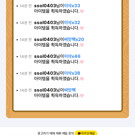
ssol0403
님이
이삭x33
14분 전
아이템을 획득하였습니다.
ssol0403
님이
이삭x32
14분 전
아이템을 획득하였습니다.
ssol0403
님이
씨앗팩x20
14분 전
아이템을 획득하였습니다.
ssol0403
님이
이삭x46
14분 전
아이템을 획득하였습니다.
ssol0403
님이
이삭x38
14분 전
아이템을 획득하였습니다.
ssol0403
님이
씨앗팩
14분 전
아이템을 획득하였습니다.
광고하기
|
매체 제휴
|
메일 문의
|
카카오채널