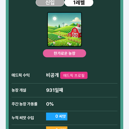
1레벨
신입
한가로운 농장
비공개
애드픽 수익
애드픽 프로필
931일째
농장 개설
0%
주간 농장 가동률
0 씨앗
누적 씨앗 수입