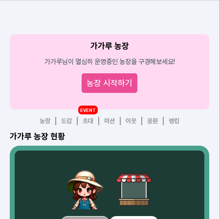
가가루 농장
가가루님이 열심히 운영중인 농장을 구경해보세요!
농장 시작하기
EVENT
농장
도감
초대
미션
이웃
응원
랭킹
가가루 농장 현황