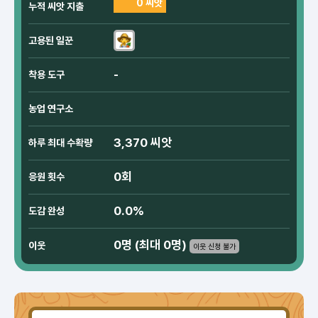
0 씨앗
누적 씨앗 지출
고용된 일꾼
-
착용 도구
농업 연구소
3,370 씨앗
하루 최대 수확량
0회
응원 횟수
0.0%
도감 완성
0명 (최대 0명)
이웃
이웃 신청 불가