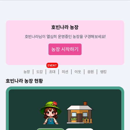
호빈나라 농장
호빈나라님이 열심히 운영중인 농장을 구경해보세요!
농장 시작하기
EVENT
농장
도감
초대
미션
이웃
응원
랭킹
호빈나라 농장 현황