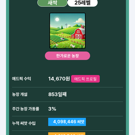
25레벨
새싹
한가로운 농장
14,670원
애드픽 수익
애드픽 프로필
853일째
농장 개설
3%
주간 농장 가동률
4,098,446 씨앗
누적 씨앗 수입