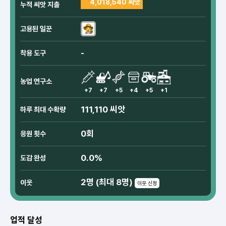
4,018,540 씨앗
누적 씨앗 지출
고용된 일꾼
-
착용 도구
농업 연구소
+7
+7
+5
+4
+5
+1
111,110 씨앗
하루 최대 수확량
0회
응원 횟수
0.0%
도감 완성
2명 (최대 8명)
이웃
이웃 신청
업적 달성