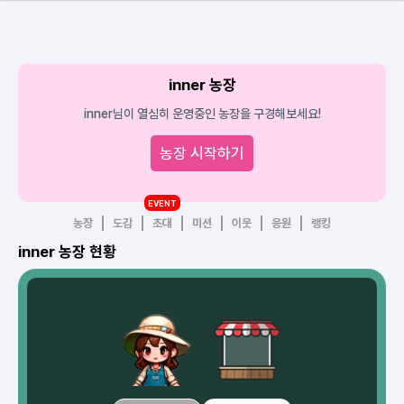
inner 농장
inner님이 열심히 운영중인 농장을 구경해보세요!
농장 시작하기
EVENT
농장
도감
초대
미션
이웃
응원
랭킹
inner 농장 현황