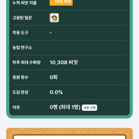
164 씨앗
누적 씨앗 지출
고용된 일꾼
-
착용 도구
농업 연구소
10,308 씨앗
하루 최대 수확량
0회
응원 횟수
0.0%
도감 완성
0명 (최대 1명)
이웃
이웃 신청