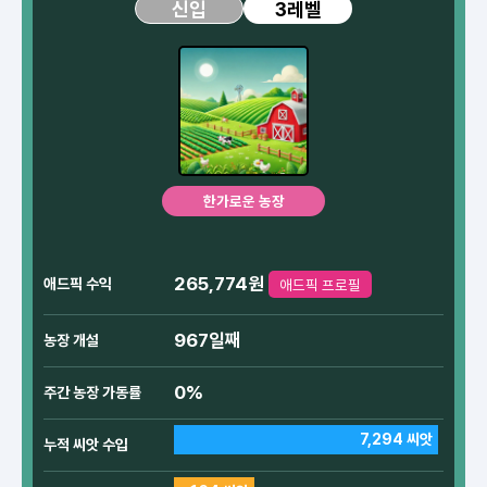
3레벨
신입
한가로운 농장
265,774원
애드픽 수익
애드픽 프로필
967일째
농장 개설
0%
주간 농장 가동률
7,294 씨앗
누적 씨앗 수입