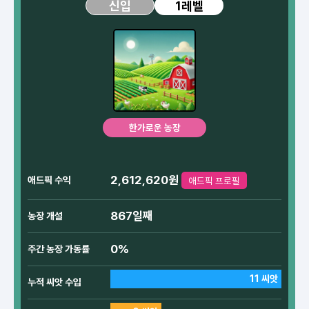
1레벨
신입
한가로운 농장
2,612,620원
애드픽 수익
애드픽 프로필
867일째
농장 개설
0%
주간 농장 가동률
11 씨앗
누적 씨앗 수입