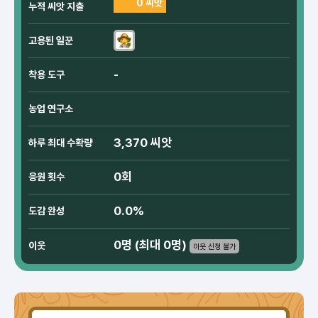
0 씨앗
누적 씨앗 지출
고용된 일꾼
-
착용 도구
농업 연구소
3,370 씨앗
하루 최대 수확량
0회
응원 횟수
0.0%
도감 완성
0명 (최대 0명)
이웃
이웃 신청 불가