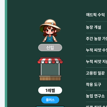
애드픽 수익
농장 개설
주간 농장 가
신입
누적 씨앗 수
누적 씨앗 지
고용된 일꾼
착용 도구
1레벨
농업 연구소
플러스