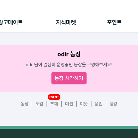
전체 캠페인
지식마켓
포인트샵
나의 캠페인
지식리포트
포인트 충전소
광고메이트
지식마켓
포인트
광고리포트
출석 룰렛
출금 신청
후원
odir 농장
이용내역
odir님이 열심히 운영중인 농장을 구경해보세요!
농장 시작하기
EVENT
농장
도감
초대
미션
이웃
응원
랭킹