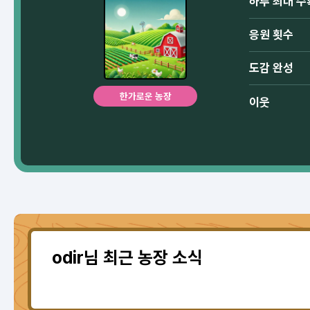
하루 최대 수
응원 횟수
도감 완성
한가로운 농장
이웃
odir님 최근 농장 소식