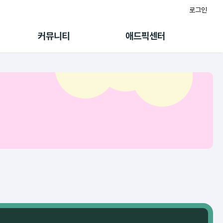
로그인
게시판
FAQ/문의
팸
이용정책
커뮤니티
애드픽센터
랭킹
멤버십 센터
퀘스트
광고툴/API
초대보너스
마이도메인
수익 Live
가이드북