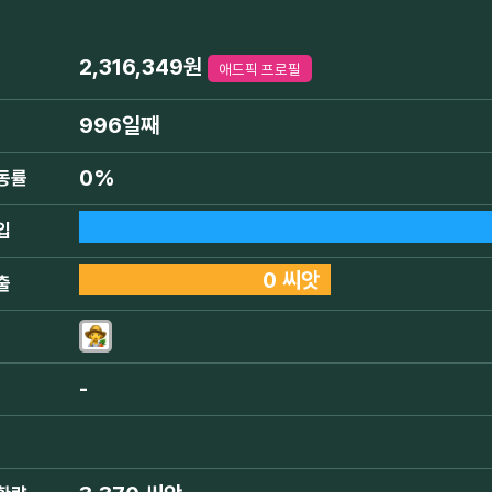
2,316,349원
애드픽 프로필
996일째
0%
동률
입
0 씨앗
출
-