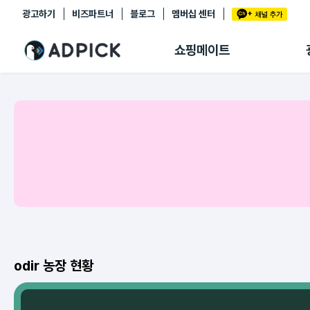
광고하기
비즈파트너
블로그
멤버십 센터
추천상품
제휴몰
쇼핑메이트
쇼핑 에이전트
BETA
쇼핑리포트
링크관리
마이숍
odir 농장 현황