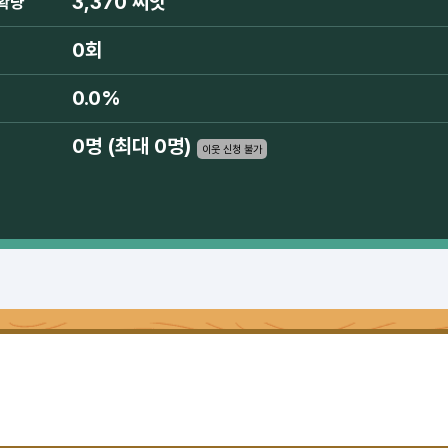
3,370 씨앗
확량
0회
0.0%
0명 (최대 0명)
이웃 신청 불가