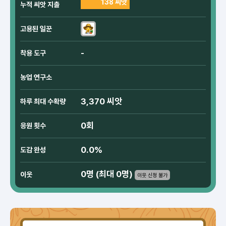
138 씨앗
누적 씨앗 지출
고용된 일꾼
-
착용 도구
농업 연구소
3,370 씨앗
하루 최대 수확량
0회
응원 횟수
0.0%
도감 완성
0명 (최대 0명)
이웃
이웃 신청 불가