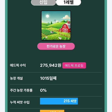
1레벨
신입
한가로운 농장
275,942원
애드픽 수익
애드픽 프로필
1015일째
농장 개설
0%
주간 농장 가동률
215 씨앗
누적 씨앗 수입