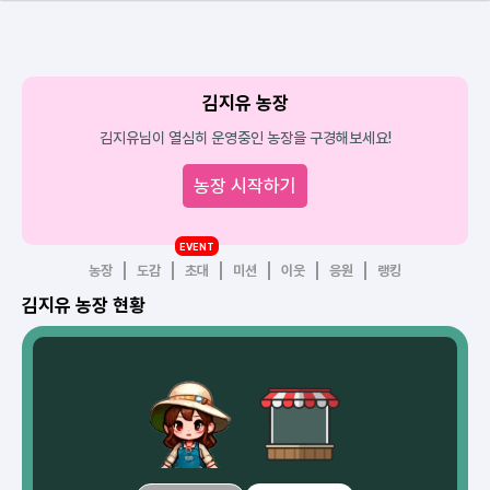
김지유 농장
김지유님이 열심히 운영중인 농장을 구경해보세요!
농장 시작하기
EVENT
농장
도감
초대
미션
이웃
응원
랭킹
김지유 농장 현황