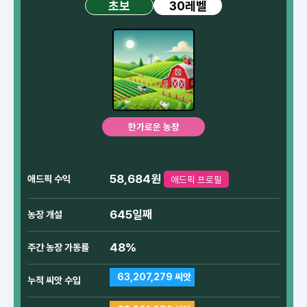
30레벨
초보
한가로운 농장
58,684원
애드픽 수익
애드픽 프로필
645일째
농장 개설
48%
주간 농장 가동률
63,207,279 씨앗
누적 씨앗 수입