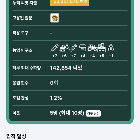
63,201,676 씨앗
누적 씨앗 지출
고용된 일꾼
-
착용 도구
농업 연구소
+7
+6
+7
+4
+4
+5
+1
142,854 씨앗
하루 최대 수확량
0회
응원 횟수
1.2%
도감 완성
5명 (최대 10명)
이웃
이웃 신청
업적 달성