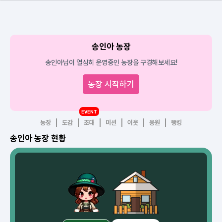
송인아 농장
송인아님이 열심히 운영중인 농장을 구경해보세요!
농장 시작하기
EVENT
농장
도감
초대
미션
이웃
응원
랭킹
송인아 농장 현황