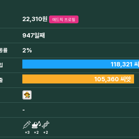
22,310원
애드픽 프로필
947일째
2%
동률
118,321 
입
105,360 씨앗
출
-
+3
+2
+2