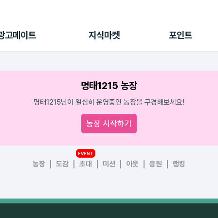
전체 캠페인
지식마켓
포인트샵
나의 캠페인
지식리포트
포인트 충전소
광고메이트
지식마켓
포인트
광고리포트
출석 룰렛
출금 신청
후원
명태1215 농장
이용내역
명태1215님이 열심히 운영중인 농장을 구경해보세요!
농장 시작하기
EVENT
농장
도감
초대
미션
이웃
응원
랭킹