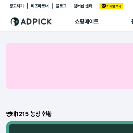
광고하기
비즈파트너
블로그
멤버십 센터
추천상품
제휴몰
쇼핑메이트
쇼핑 에이전트
BETA
쇼핑리포트
링크관리
마이숍
명태1215 농장 현황