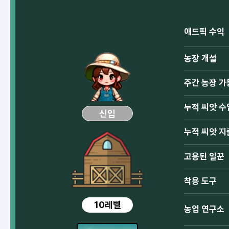
애드픽 수익
농장 개설
주간 농장 가
누적 씨앗 수
신입
누적 씨앗 지
고용된 일꾼
착용 도구
10레벨
농업 연구소