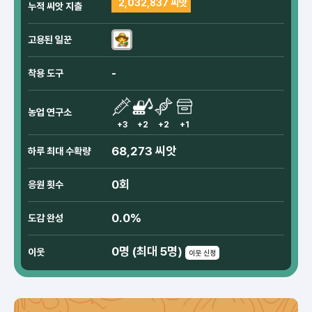
2,032,837 씨앗
누적 씨앗 지출
고용된 일꾼
-
착용 도구
농업 연구소
+3
+2
+2
+1
68,273 씨앗
하루 최대 수확량
0회
응원 횟수
0.0%
도감 완성
0명 (최대 5명)
이웃
이웃 신청