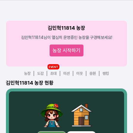
김민혁11814 농장
김민혁11814님이 열심히 운영중인 농장을 구경해보세요!
농장 시작하기
EVENT
농장
도감
초대
미션
이웃
응원
랭킹
김민혁11814 농장 현황