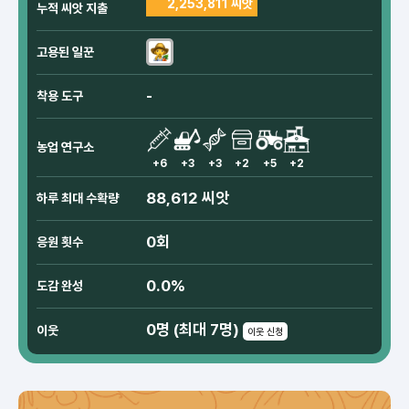
2,253,811 씨앗
누적 씨앗 지출
고용된 일꾼
-
착용 도구
농업 연구소
+6
+3
+3
+2
+5
+2
88,612 씨앗
하루 최대 수확량
0회
응원 횟수
0.0%
도감 완성
0명 (최대 7명)
이웃
이웃 신청