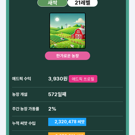
21레벨
새싹
한가로운 농장
3,930원
애드픽 수익
애드픽 프로필
572일째
농장 개설
2%
주간 농장 가동률
2,320,478 씨앗
누적 씨앗 수입