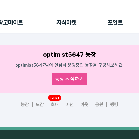
전체 캠페인
지식마켓
포인트샵
나의 캠페인
지식리포트
포인트 충전소
광고메이트
지식마켓
포인트
광고리포트
출석 룰렛
출금 신청
후원
optimist5647 농장
이용내역
optimist5647님이 열심히 운영중인 농장을 구경해보세요!
농장 시작하기
EVENT
농장
도감
초대
미션
이웃
응원
랭킹