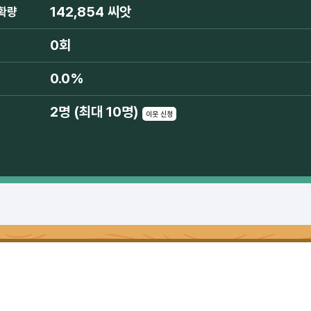
142,854 씨앗
확량
0회
0.0%
2명 (최대 10명)
이웃 신청