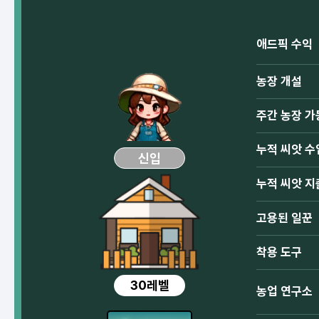
애드픽 수익
농장 개설
주간 농장 가
누적 씨앗 수
신입
누적 씨앗 지
고용된 일꾼
착용 도구
30레벨
농업 연구소