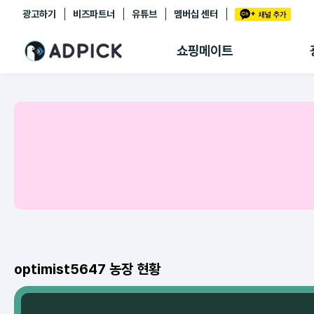
광고하기
비즈파트너
유튜브
멤버십 센터
추천상품
제휴몰
쇼핑메이트
쇼핑 에이전트
BETA
쇼핑리포트
링크관리
마이숍
optimist5647 농장 현황