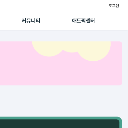
로그인
게시판
FAQ/문의
팸
이용정책
커뮤니티
애드픽센터
랭킹
멤버십 센터
퀘스트
광고툴/API
초대보너스
마이도메인
수익 Live
가이드북