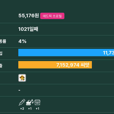
55,176원
애드픽 프로필
1021일째
4%
동률
11,7
입
7,152,974 씨앗
출
-
+2
+1
+1