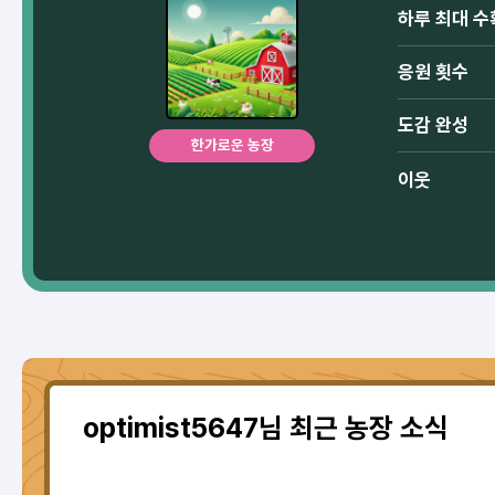
하루 최대 수
응원 횟수
도감 완성
한가로운 농장
이웃
optimist5647님 최근 농장 소식