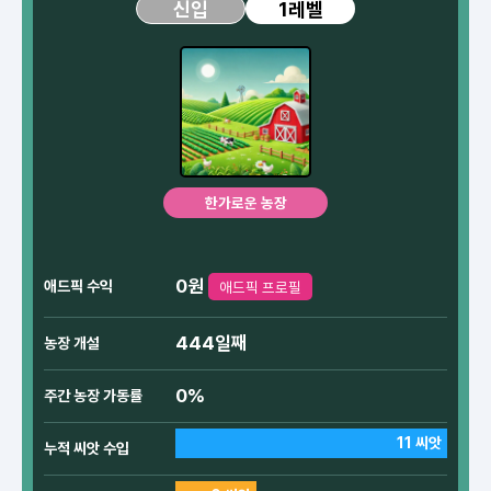
1레벨
신입
한가로운 농장
0원
애드픽 수익
애드픽 프로필
444일째
농장 개설
0%
주간 농장 가동률
11 씨앗
누적 씨앗 수입