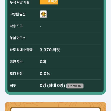
0 씨앗
누적 씨앗 지출
고용된 일꾼
-
착용 도구
농업 연구소
3,370 씨앗
하루 최대 수확량
0회
응원 횟수
0.0%
도감 완성
0명 (최대 0명)
이웃
이웃 신청 불가