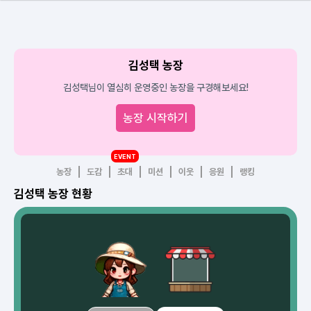
김성택 농장
김성택님이 열심히 운영중인 농장을 구경해보세요!
농장 시작하기
EVENT
농장
도감
초대
미션
이웃
응원
랭킹
김성택 농장 현황