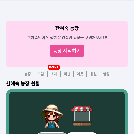
한혜숙 농장
한혜숙님이 열심히 운영중인 농장을 구경해보세요!
농장 시작하기
EVENT
농장
도감
초대
미션
이웃
응원
랭킹
한혜숙 농장 현황