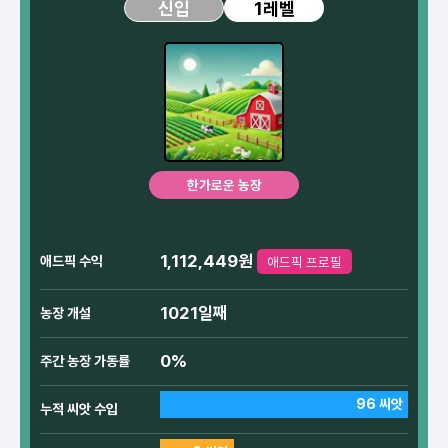
1레벨
신입
한가로운 농장
1,112,449원
애드픽 수익
애드픽 프로필
1021일째
농장 개설
0%
주간 농장 가동률
96 씨앗
누적 씨앗 수입