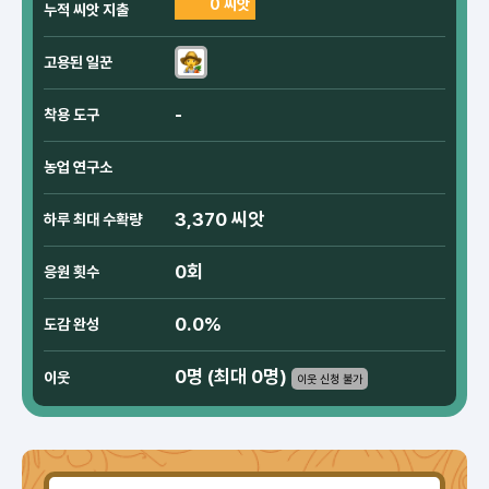
0 씨앗
누적 씨앗 지출
고용된 일꾼
-
착용 도구
농업 연구소
3,370 씨앗
하루 최대 수확량
0회
응원 횟수
0.0%
도감 완성
0명 (최대 0명)
이웃
이웃 신청 불가