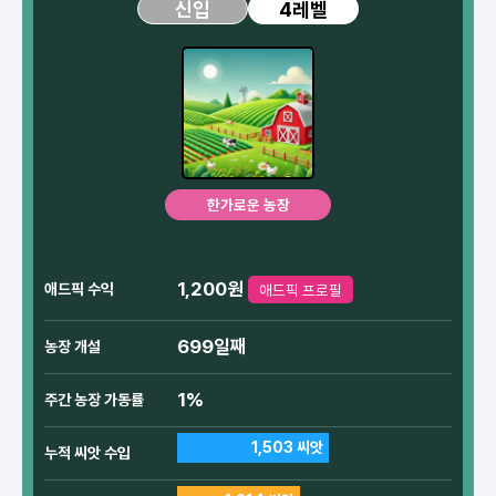
4레벨
신입
한가로운 농장
1,200원
애드픽 수익
애드픽 프로필
699일째
농장 개설
1%
주간 농장 가동률
1,503 씨앗
누적 씨앗 수입