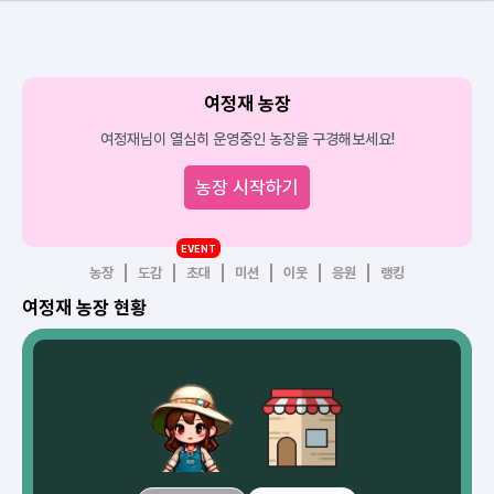
여정재 농장
여정재님이 열심히 운영중인 농장을 구경해보세요!
농장 시작하기
EVENT
농장
도감
초대
미션
이웃
응원
랭킹
여정재 농장 현황