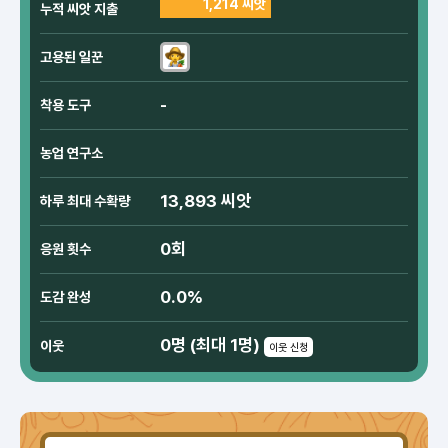
1,214 씨앗
누적 씨앗 지출
고용된 일꾼
-
착용 도구
농업 연구소
13,893 씨앗
하루 최대 수확량
0회
응원 횟수
0.0%
도감 완성
0명 (최대 1명)
이웃
이웃 신청