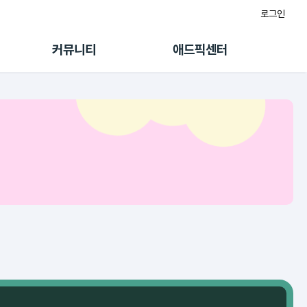
로그인
게시판
FAQ/문의
팸
이용정책
커뮤니티
애드픽센터
랭킹
멤버십 센터
퀘스트
광고툴/API
초대보너스
마이도메인
수익 Live
가이드북