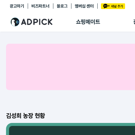
광고하기
비즈파트너
블로그
멤버십 센터
추천상품
제휴몰
쇼핑메이트
쇼핑 에이전트
BETA
쇼핑리포트
링크관리
마이숍
김성희 농장 현황