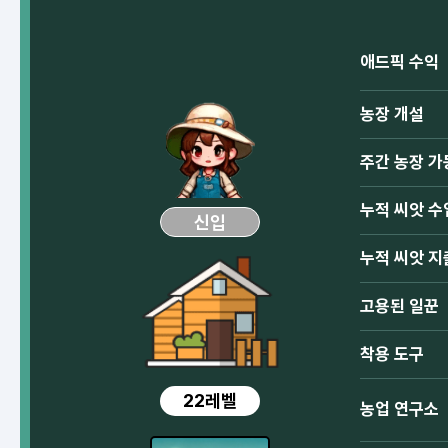
애드픽 수익
농장 개설
주간 농장 가
누적 씨앗 수
신입
누적 씨앗 지
고용된 일꾼
착용 도구
22레벨
농업 연구소