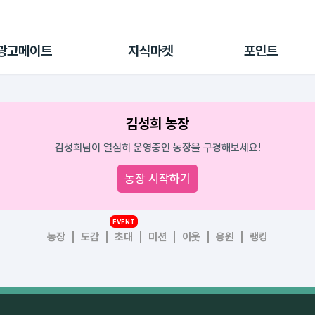
전체 캠페인
지식마켓
포인트샵
나의 캠페인
지식리포트
포인트 충전소
광고메이트
지식마켓
포인트
광고리포트
출석 룰렛
출금 신청
후원
김성희 농장
이용내역
김성희님이 열심히 운영중인 농장을 구경해보세요!
농장 시작하기
EVENT
농장
도감
초대
미션
이웃
응원
랭킹