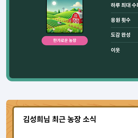
하루 최대 수
응원 횟수
도감 완성
한가로운 농장
이웃
김성희님 최근 농장 소식