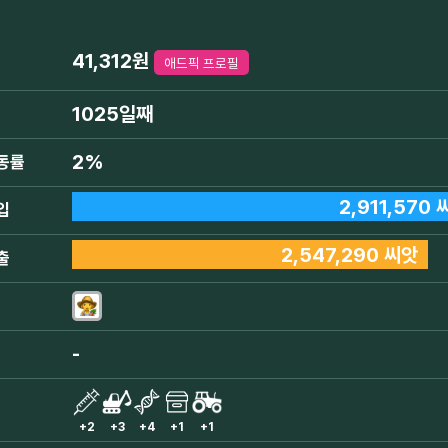
41,312원
애드픽 프로필
1025일째
2%
동률
2,911,570 
입
2,547,290 씨앗
출
-
+2
+3
+4
+1
+1