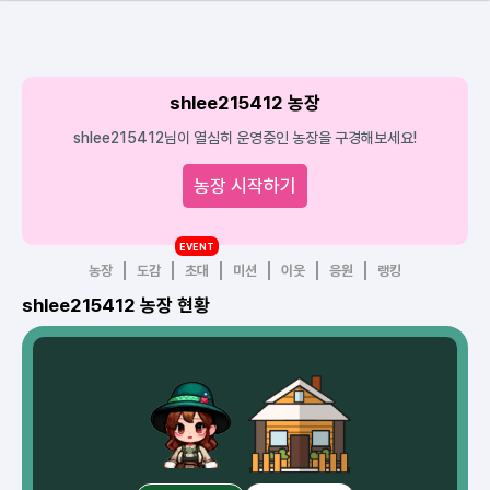
shlee215412 농장
shlee215412님이 열심히 운영중인 농장을 구경해보세요!
농장 시작하기
EVENT
농장
도감
초대
미션
이웃
응원
랭킹
shlee215412 농장 현황