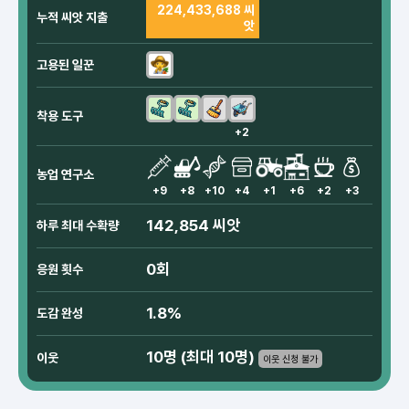
224,433,688 씨
누적 씨앗 지출
앗
고용된 일꾼
착용 도구
+2
농업 연구소
+9
+8
+10
+4
+1
+6
+2
+3
142,854 씨앗
하루 최대 수확량
0회
응원 횟수
1.8%
도감 완성
10명 (최대 10명)
이웃
이웃 신청 불가