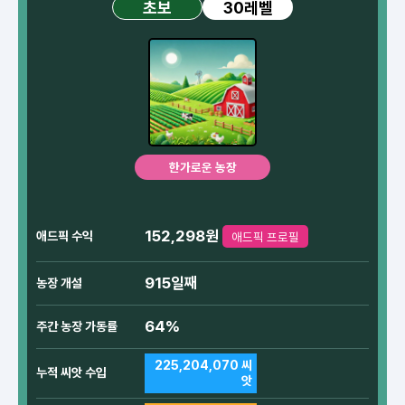
30레벨
초보
한가로운 농장
152,298원
애드픽 수익
애드픽 프로필
915일째
농장 개설
64%
주간 농장 가동률
225,204,070 씨
누적 씨앗 수입
앗