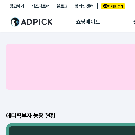
광고하기
비즈파트너
블로그
멤버십 센터
추천상품
제휴몰
쇼핑메이트
쇼핑 에이전트
BETA
쇼핑리포트
링크관리
마이숍
에디픽부자 농장 현황