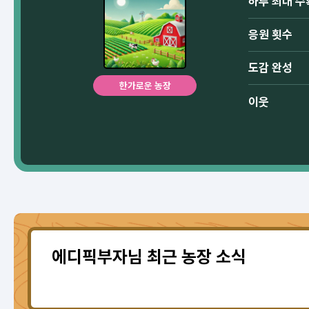
하루 최대 수
응원 횟수
도감 완성
한가로운 농장
이웃
에디픽부자님 최근 농장 소식