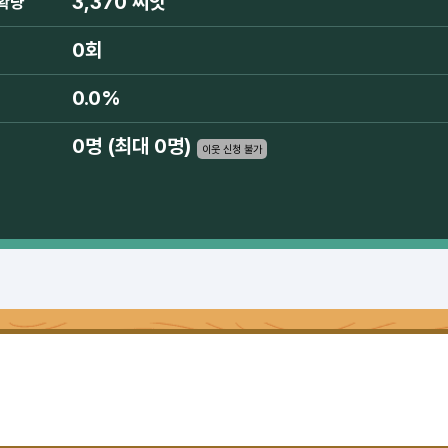
3,370 씨앗
확량
0회
0.0%
0명 (최대 0명)
이웃 신청 불가