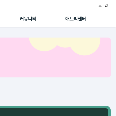
로그인
게시판
FAQ/문의
팸
이용정책
커뮤니티
애드픽센터
랭킹
멤버십 센터
퀘스트
광고툴/API
초대보너스
마이도메인
수익 Live
가이드북