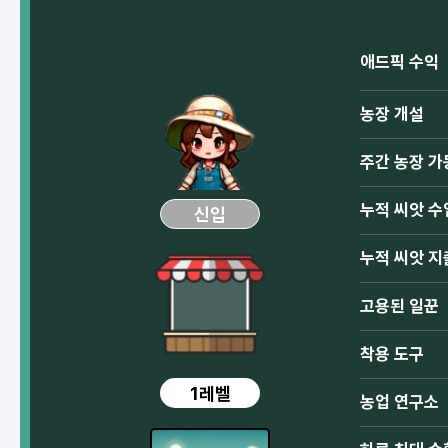
애드픽 수익
농장 개설
주간 농장 가
누적 씨앗 수
신입
누적 씨앗 지
고용된 일꾼
착용 도구
1레벨
농업 연구소