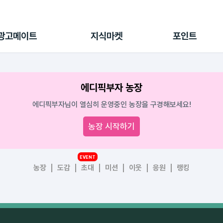
전체 캠페인
지식마켓
포인트샵
나의 캠페인
지식리포트
포인트 충전소
광고메이트
지식마켓
포인트
광고리포트
출석 룰렛
출금 신청
후원
에디픽부자 농장
이용내역
에디픽부자님이 열심히 운영중인 농장을 구경해보세요!
농장 시작하기
EVENT
농장
도감
초대
미션
이웃
응원
랭킹