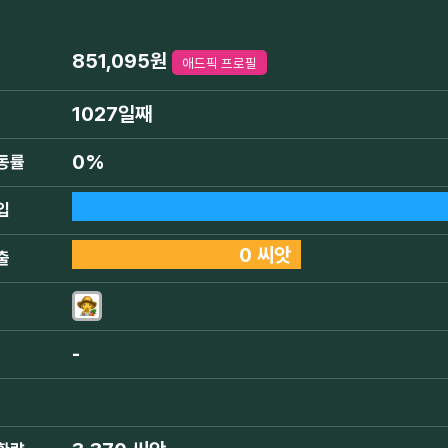
851,095원
애드픽 프로필
1027일째
0%
동률
입
0 씨앗
출
-