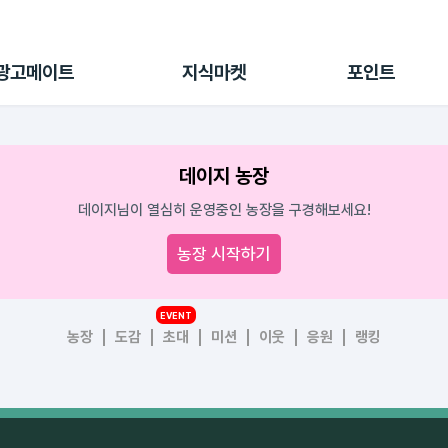
전체 캠페인
지식마켓
포인트샵
나의 캠페인
지식리포트
포인트 충전소
광고메이트
지식마켓
포인트
광고리포트
출석 룰렛
출금 신청
후원
데이지 농장
이용내역
데이지님이 열심히 운영중인 농장을 구경해보세요!
농장 시작하기
EVENT
농장
도감
초대
미션
이웃
응원
랭킹