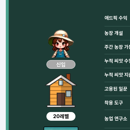
애드픽 수익
농장 개설
주간 농장 가
누적 씨앗 수
신입
누적 씨앗 지
고용된 일꾼
착용 도구
20레벨
농업 연구소