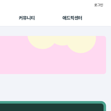
로그인
게시판
FAQ/문의
팸
이용정책
커뮤니티
애드픽센터
랭킹
멤버십 센터
퀘스트
광고툴/API
초대보너스
마이도메인
수익 Live
가이드북