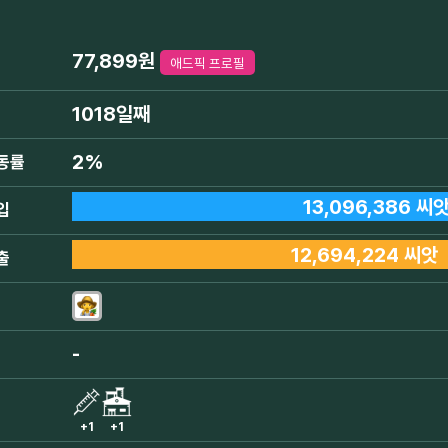
77,899원
애드픽 프로필
1018일째
2%
동률
13,096,386 씨
입
12,694,224 씨앗
출
-
+1
+1