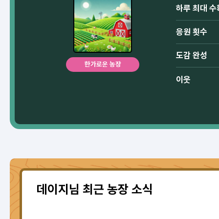
하루 최대 수
응원 횟수
도감 완성
한가로운 농장
이웃
데이지님 최근 농장 소식