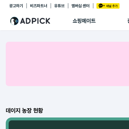
광고하기
비즈파트너
유튜브
멤버십 센터
추천상품
제휴몰
쇼핑메이트
쇼핑 에이전트
BETA
쇼핑리포트
링크관리
마이숍
데이지 농장 현황