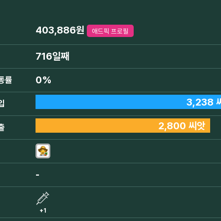
403,886원
애드픽 프로필
716일째
0%
동률
3,238
입
2,800 씨앗
출
-
+1