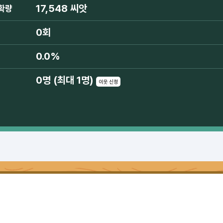
17,548 씨앗
확량
0회
0.0%
0명 (최대 1명)
이웃 신청