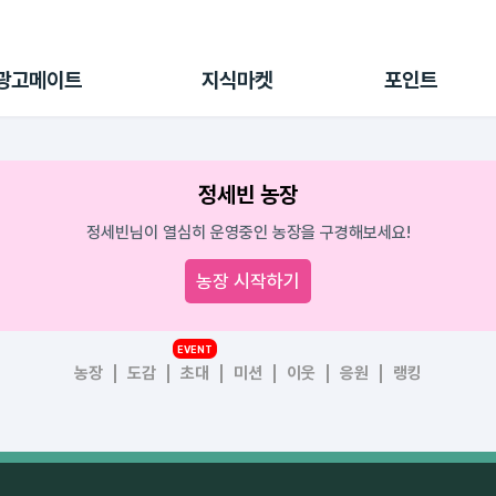
전체 캠페인
지식마켓
포인트샵
나의 캠페인
지식리포트
포인트 충전소
광고메이트
지식마켓
포인트
광고리포트
출석 룰렛
출금 신청
후원
정세빈 농장
이용내역
정세빈님이 열심히 운영중인 농장을 구경해보세요!
농장 시작하기
EVENT
농장
도감
초대
미션
이웃
응원
랭킹