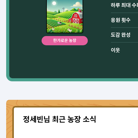
하루 최대 수
응원 횟수
도감 완성
한가로운 농장
이웃
정세빈님 최근 농장 소식