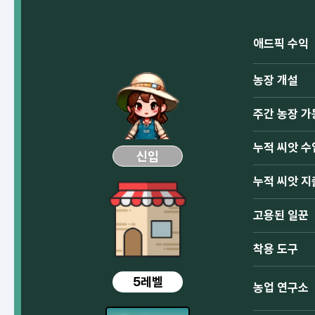
애드픽 수익
농장 개설
주간 농장 가
누적 씨앗 수
신입
누적 씨앗 지
고용된 일꾼
착용 도구
5레벨
농업 연구소