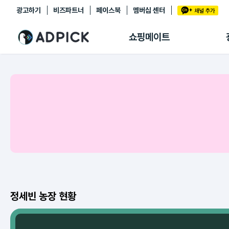
광고하기
비즈파트너
페이스북
멤버십 센터
추천상품
제휴몰
쇼핑메이트
쇼핑 에이전트
BETA
쇼핑리포트
링크관리
마이숍
정세빈 농장 현황