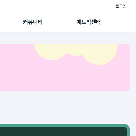
로그인
게시판
FAQ/문의
팸
이용정책
커뮤니티
애드픽센터
랭킹
멤버십 센터
퀘스트
광고툴/API
초대보너스
마이도메인
수익 Live
가이드북