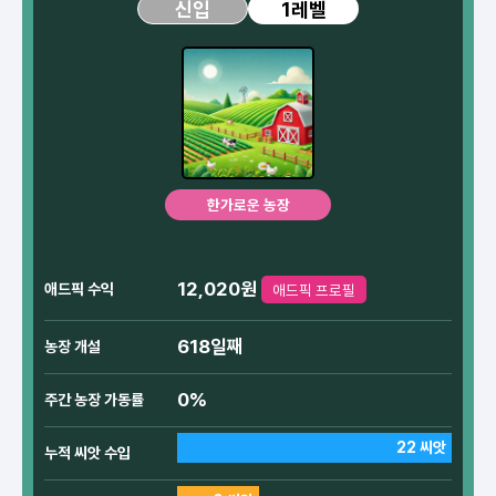
1레벨
신입
한가로운 농장
12,020원
애드픽 수익
애드픽 프로필
618일째
농장 개설
0%
주간 농장 가동률
22 씨앗
누적 씨앗 수입