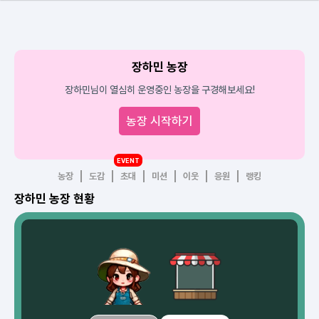
장하민 농장
장하민님이 열심히 운영중인 농장을 구경해보세요!
농장 시작하기
EVENT
농장
도감
초대
미션
이웃
응원
랭킹
장하민 농장 현황