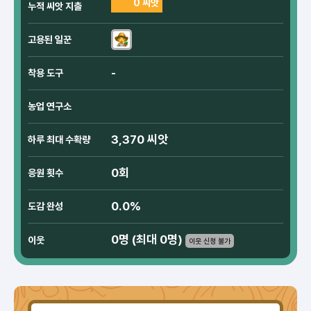
0 씨앗
누적 씨앗 지출
고용된 일꾼
-
착용 도구
농업 연구소
3,370 씨앗
하루 최대 수확량
0회
응원 횟수
0.0%
도감 완성
0명 (최대 0명)
이웃
이웃 신청 불가